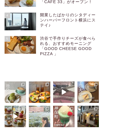
「CAFÉ 33」がオープン！
開業したばかりのシタディー
4
ンハーバーフロント横浜にス
テイ♪
渋谷で手作りチーズが食べら
5
れる、おすすめモーニング
「GOOD CHEESE GOOD
PIZZA 」