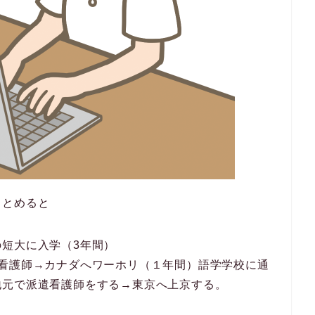
まとめると
短大に入学（3年間）
遣看護師→カナダへワーホリ（１年間）語学学校に通
地元で派遣看護師をする→東京へ上京する。