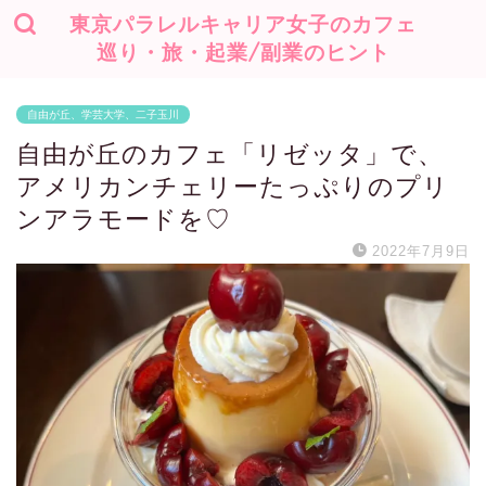
東京パラレルキャリア女子のカフェ
巡り・旅・起業/副業のヒント
自由が丘、学芸大学、二子玉川
自由が丘のカフェ「リゼッタ」で、
アメリカンチェリーたっぷりのプリ
ンアラモードを♡
2022年7月9日