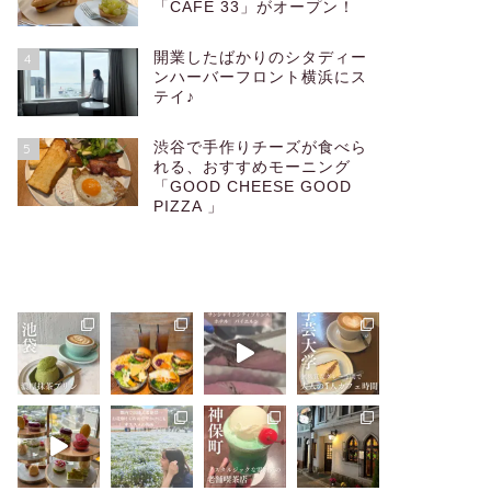
「CAFÉ 33」がオープン！
開業したばかりのシタディー
4
ンハーバーフロント横浜にス
テイ♪
渋谷で手作りチーズが食べら
5
れる、おすすめモーニング
「GOOD CHEESE GOOD
PIZZA 」