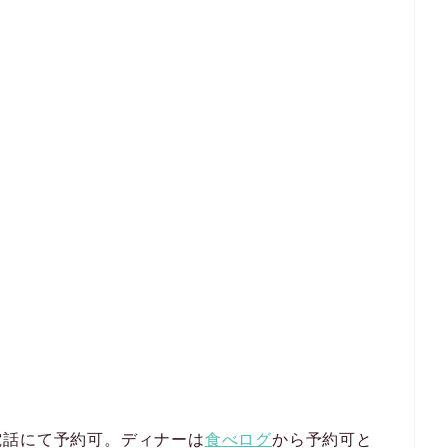
電話にて予約可。ディナーは
食べログ
から予約可と