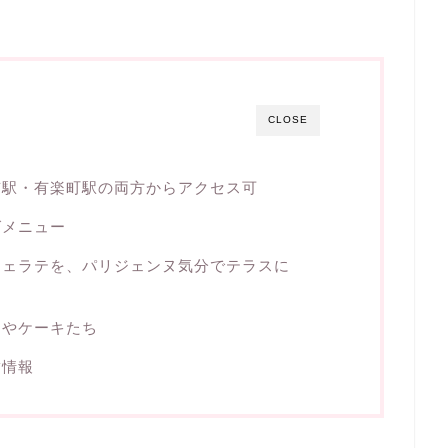
CLOSE
京駅・有楽町駅の両方からアクセス可
グメニュー
フェラテを、パリジェンヌ気分でテラスに
ンやケーキたち
舗情報